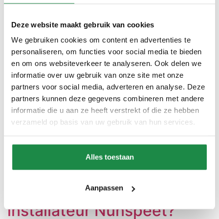
gebruiken alleen de beste materialen en zorgen voor
een duurzame toekomst. Volledig trajectbeheer We
begeleiden u van advies […]
Deze website maakt gebruik van cookies
We gebruiken cookies om content en advertenties te
Opzoek naar thuisaccu
personaliseren, om functies voor social media te bieden
installateur Putten?
en om ons websiteverkeer te analyseren. Ook delen we
informatie over uw gebruik van onze site met onze
partners voor social media, adverteren en analyse. Deze
Verduurzaam met vertrouwen en expertise Opzoek
partners kunnen deze gegevens combineren met andere
naar thuisaccu installateur in Putten? Bij Verantwoord
informatie die u aan ze heeft verstrekt of die ze hebben
Duurzaam begeleiden we u van A tot Z. De partij in
verzameld op basis van uw gebruik van hun services.
Putten die past bij uw duurzame ambities. Ontdek
meer Offerte aanvragen Gecertificeerde kwaliteit Wij
gebruiken alleen de beste materialen en zorgen voor
Alles toestaan
een duurzame toekomst. Volledig trajectbeheer We
begeleiden u van advies […]
Opzoek naar thuisaccu
Aanpassen
installateur Nunspeet?