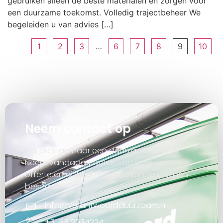
gebruiken alleen de beste materialen en zorgen voor
een duurzame toekomst. Volledig trajectbeheer We
begeleiden u van advies […]
1
2
3
…
6
7
8
9
10
Neem contact op
Zet de stap naar een duurzaam project.
Neem vandaag contact op voor een
offerte en ontdek hoe wij u kunnen helpen
besparen.
info@verantwoordduurzaam.nl
+31 55 2034224