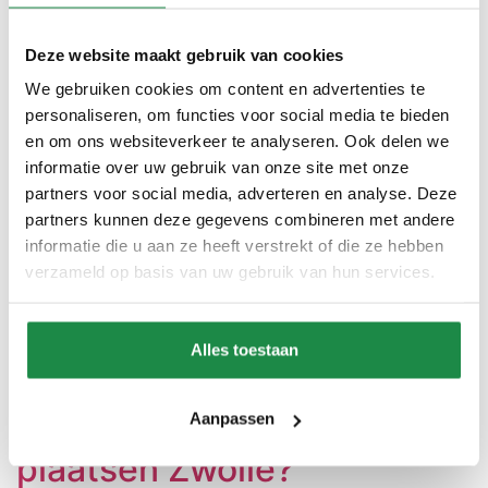
Gecertificeerde kwaliteit Wij gebruiken alleen de beste
materialen en zorgen voor een duurzame toekomst.
Volledig trajectbeheer We begeleiden u van advies […]
Deze website maakt gebruik van cookies
We gebruiken cookies om content en advertenties te
Opzoek naar thuisbatterij
personaliseren, om functies voor social media te bieden
plaatsen Elburg?
en om ons websiteverkeer te analyseren. Ook delen we
informatie over uw gebruik van onze site met onze
partners voor social media, adverteren en analyse. Deze
Verduurzaam met vertrouwen en expertise Opzoek
partners kunnen deze gegevens combineren met andere
naar thuisbatterij plaatsen in Elburg? Bij Verantwoord
informatie die u aan ze heeft verstrekt of die ze hebben
Duurzaam begeleiden we u van A tot Z. De partij in
verzameld op basis van uw gebruik van hun services.
Elburg die past bij uw duurzame ambities. Ontdek
meer Offerte aanvragen Gecertificeerde kwaliteit Wij
gebruiken alleen de beste materialen en zorgen voor
Alles toestaan
een duurzame toekomst. Volledig trajectbeheer We
begeleiden u van advies […]
Opzoek naar thuisbatterij
Aanpassen
plaatsen Zwolle?