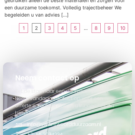
gebruiken alleen de beste materialen en zorgen voor
een duurzame toekomst. Volledig trajectbeheer We
begeleiden u van advies […]
1
2
3
4
5
…
8
9
10
Neem contact op
Zet de stap naar een duurzaam project.
Neem vandaag contact op voor een
offerte en ontdek hoe wij u kunnen helpen
besparen.
info@verantwoordduurzaam.nl
+31 55 2034224