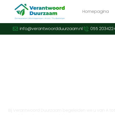
Homepagina
info@verantwoordduurzaam.nl
055 203422
Verduurzaam met vertrouwen en expertise
Opzoek naar thuisaccu 
in Putten?
Bij Verantwoord Duurzaam begeleiden we u van A tot Z.