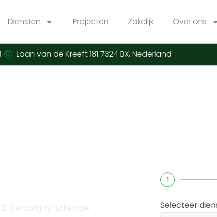
Diensten
Projecten
Zakelijk
Over ons
4
Laan van de Kreeft 181 7324 BX, Nederland
installateur
1
Selecteer die
 De partij in Putten die