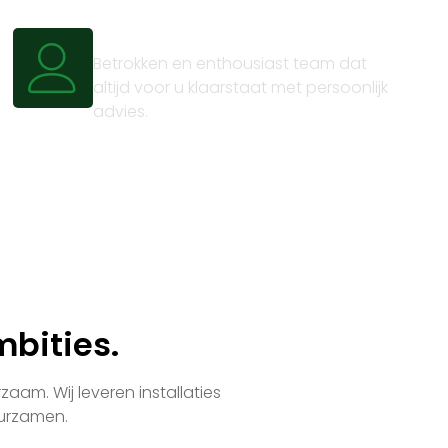
Persoonlijk advies
Betrokken en enthousiast team dat
altijd voor u klaarstaat met persoonlijk
advies.
bities.
aam. Wij leveren installaties
uurzamen.