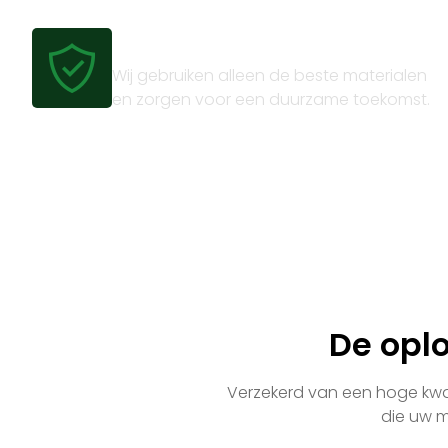
Gecertificeerde kwaliteit
Wij gebruiken alleen de beste materialen
en zorgen voor een duurzame toekomst.
De opl
Verzekerd van een hoge kwali
die uw m