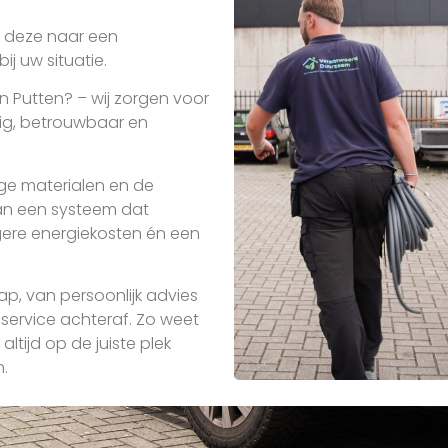
n deze naar een
j uw situatie.
n Putten? – wij zorgen voor
nig, betrouwbaar en
ge materialen en de
an een systeem dat
gere energiekosten én een
ap, van persoonlijk advies
 service achteraf. Zo weet
altijd op de juiste plek
.