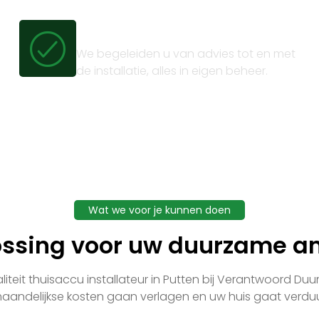
Volledig trajectbeheer
We begeleiden u van advies tot en met
de installatie, alles in eigen beheer.
Wat we voor je kunnen doen
ossing voor uw duurzame am
teit thuisaccu installateur in Putten bij Verantwoord Duurz
aandelijkse kosten gaan verlagen en uw huis gaat verd