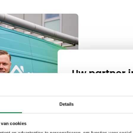
Uw partner 
energie in P
Bij Verantwoord Duurzaam
installaties die uw energie
Details
verlagen. Onze diensten zij
met een focus op kwaliteit 
 van cookies
ent en advertenties te personaliseren, om functies voor social