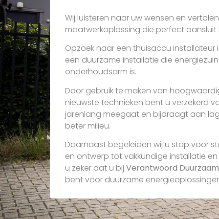
Wij luisteren naar uw wensen en vertale
maatwerkoplossing die perfect aansluit bi
Opzoek naar een thuisaccu installateur i
een duurzame installatie die energiezui
onderhoudsarm is.
Door gebruik te maken van hoogwaardi
nieuwste technieken bent u verzekerd v
jarenlang meegaat en bijdraagt aan la
beter milieu.
Daarnaast begeleiden wij u stap voor st
en ontwerp tot vakkundige installatie en
u zeker dat u bij
Verantwoord Duurzaam
bent voor duurzame energieoplossingen