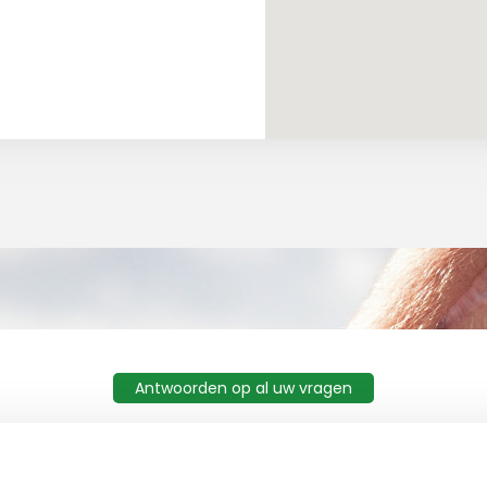
Antwoorden op al uw vragen
gestelde vragen en antwo