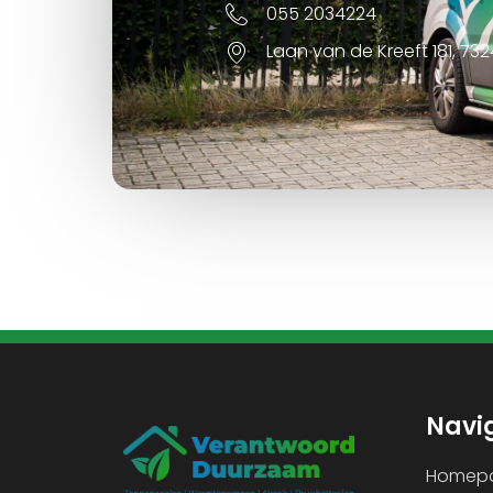
055 2034224
Laan van de Kreeft 181, 73
Navi
Homep