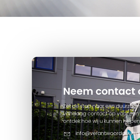
Neem contact 
Zet de stap naar een duurzaam
vandaag contact op voor een 
ontdek hoe wij u kunnen helpe
info@verantwoordduurza