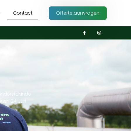
Contact
Offerte aanvragen
a onderstaande
nen 24 uur!