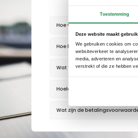
Hier beantwoorden
Toestemming
Hoe vraag ik een offerte aan?
Deze website maakt gebruik
We gebruiken cookies om cont
Hoe lang duurt de installatie?
websiteverkeer te analyseren
media, adverteren en analys
verstrekt of die ze hebben v
Wat voor garanties bieden jullie
Hoelang duurt het voordat er 
Wat zijn de betalingsvoorwaard