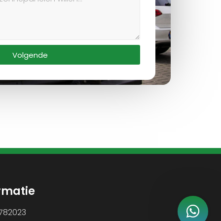
Volgende
rmatie
1782023