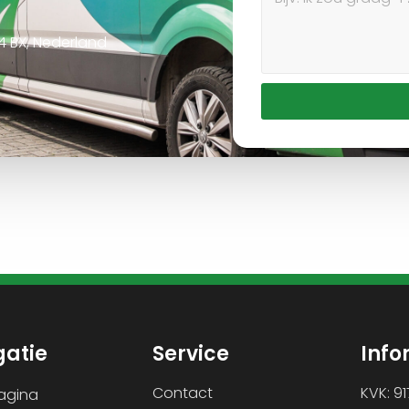
24 BX, Nederland
gatie
Service
Info
Contact
KVK: 9
agina