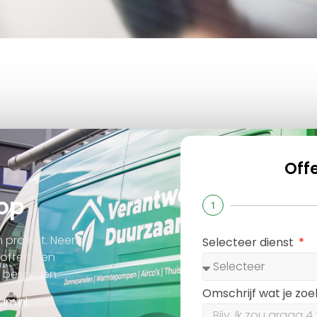
Off
op
1
 project. Neem
Selecteer dienst
offerte en
n besparen.
Omschrijf wat je zo
am.nl