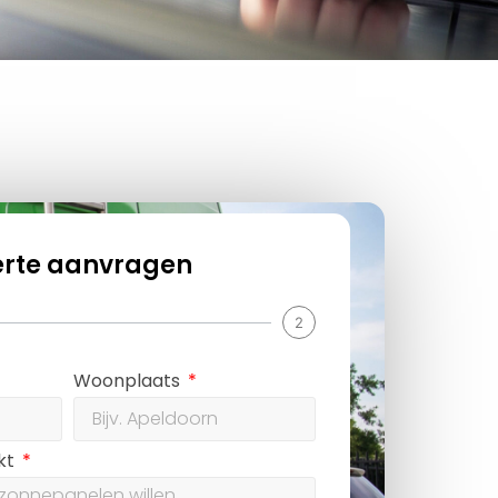
erte aanvragen
2
Woonplaats
ekt