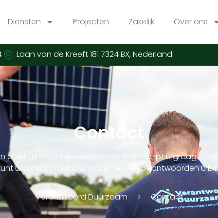
Diensten
Projecten
Zakelijk
Over ons
4
Laan van de Kreeft 181 7324 BX, Nederland
Contact
n of wilt u meer informatie? Ons team helpt u graag. Vi
unt u contact met ons opnemen. Wij beantwoorden u bin
Verantwoord Duurzaam
Contact