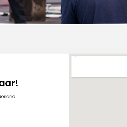
laar!
derland