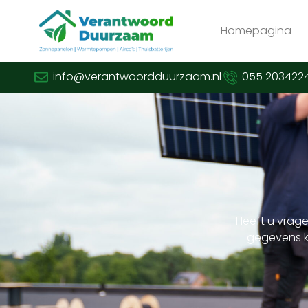
Homepagina
info@verantwoordduurzaam.nl
055 203422
Heeft u vrage
gegevens k