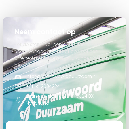
Neem contact op
Zet de stap naar een duurzaam project.
Neem vandaag contact op voor een
offerte en ontdek hoe wij u kunnen helpen
besparen.
info@verantwoordduurzaam.nl
+31 55 2034224
Laan van de Kreeft 181, 7324 BX,
Nederland