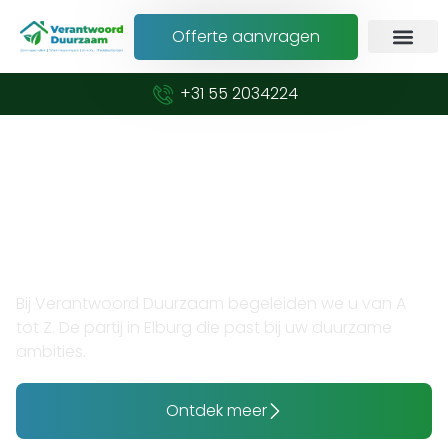
Offerte aanvragen
+31 55 2034224
Verduurzaam met vertrouwen en expertise
Opzoek naar thuisaccu
installateur in Elburg?
Bij Verantwoord Duurzaam begeleiden we u van A
tot Z. De partij in Elburg die past bij uw duurzame
ambities.
Ontdek meer