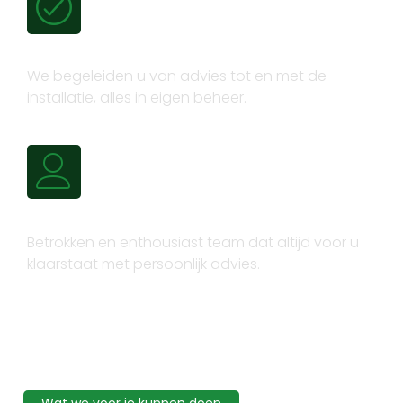
Volledig trajectbeheer
We begeleiden u van advies tot en met de
installatie, alles in eigen beheer.
Persoonlijk advies
Betrokken en enthousiast team dat altijd voor u
klaarstaat met persoonlijk advies.