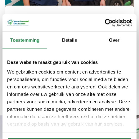
Uw partner in duurzame
energie in Elburg
Toestemming
Details
Over
Bij Verantwoord Duurzaam bieden we advies
en installaties die uw energieverbruik
optimaliseren en kosten verlagen. Onze
Deze website maakt gebruik van cookies
diensten zijn betrouwbaar en eerlijk, altijd met
We gebruiken cookies om content en advertenties te
een focus op kwaliteit en efficiëntie.
personaliseren, om functies voor social media te bieden
en om ons websiteverkeer te analyseren. Ook delen we
Expertise
Kwaliteit
Ervaring
informatie over uw gebruik van onze site met onze
partners voor social media, adverteren en analyse. Deze
partners kunnen deze gegevens combineren met andere
informatie die u aan ze heeft verstrekt of die ze hebben
verzameld op basis van uw gebruik van hun services.