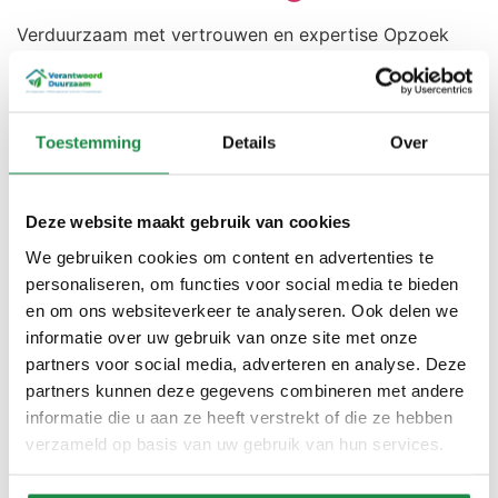
Verduurzaam met vertrouwen en expertise Opzoek
naar zonnepanelen installateur in Hengelo? Bij
Verantwoord Duurzaam begeleiden we u van A tot Z.
De partij in Hengelo die past bij uw duurzame
ambities. Ontdek meer Offerte aanvragen
Toestemming
Details
Over
Gecertificeerde kwaliteit Wij gebruiken alleen de beste
materialen en zorgen voor een duurzame toekomst.
Volledig trajectbeheer We begeleiden u van advies […]
Deze website maakt gebruik van cookies
We gebruiken cookies om content en advertenties te
Opzoek naar zonnepanelen
personaliseren, om functies voor social media te bieden
installateur Brummen?
en om ons websiteverkeer te analyseren. Ook delen we
informatie over uw gebruik van onze site met onze
partners voor social media, adverteren en analyse. Deze
Verduurzaam met vertrouwen en expertise Opzoek
partners kunnen deze gegevens combineren met andere
naar zonnepanelen installateur in Brummen? Bij
informatie die u aan ze heeft verstrekt of die ze hebben
Verantwoord Duurzaam begeleiden we u van A tot Z.
verzameld op basis van uw gebruik van hun services.
De partij in Brummen die past bij uw duurzame
ambities. Ontdek meer Offerte aanvragen