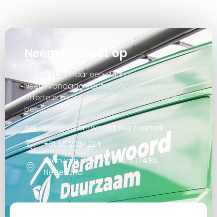
Neem contact op
Zet de stap naar een duurzaam project.
Neem vandaag contact op voor een
offerte en ontdek hoe wij u kunnen helpen
besparen.
info@verantwoordduurzaam.nl
+31 55 2034224
Laan van de Kreeft 181, 7324 BX,
Nederland