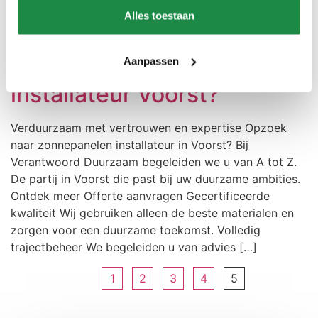
Gecertificeerde kwaliteit Wij gebruiken alleen de beste
Alles toestaan
materialen en zorgen voor een duurzame toekomst.
Volledig trajectbeheer We begeleiden u van advies […]
Opzoek naar zonnepanelen
Aanpassen
installateur Voorst?
Verduurzaam met vertrouwen en expertise Opzoek
naar zonnepanelen installateur in Voorst? Bij
Verantwoord Duurzaam begeleiden we u van A tot Z.
De partij in Voorst die past bij uw duurzame ambities.
Ontdek meer Offerte aanvragen Gecertificeerde
kwaliteit Wij gebruiken alleen de beste materialen en
zorgen voor een duurzame toekomst. Volledig
trajectbeheer We begeleiden u van advies […]
1
2
3
4
5