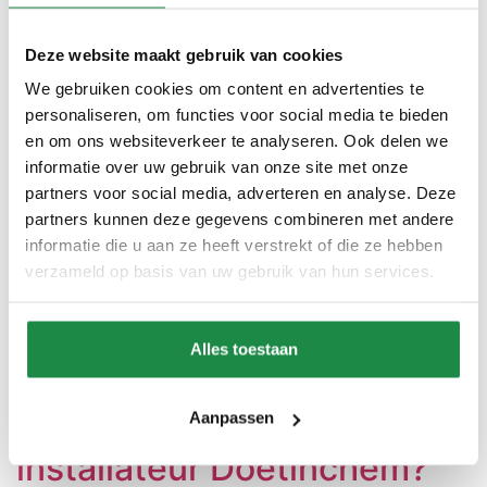
Gecertificeerde kwaliteit Wij gebruiken alleen de beste
materialen en zorgen voor een duurzame toekomst.
Volledig trajectbeheer We begeleiden u van advies […]
Deze website maakt gebruik van cookies
We gebruiken cookies om content en advertenties te
Opzoek naar zonnepanelen
personaliseren, om functies voor social media te bieden
installateur Lochem?
en om ons websiteverkeer te analyseren. Ook delen we
informatie over uw gebruik van onze site met onze
partners voor social media, adverteren en analyse. Deze
Verduurzaam met vertrouwen en expertise Opzoek
partners kunnen deze gegevens combineren met andere
naar zonnepanelen installateur in Lochem? Bij
informatie die u aan ze heeft verstrekt of die ze hebben
Verantwoord Duurzaam begeleiden we u van A tot Z.
verzameld op basis van uw gebruik van hun services.
De partij in Lochem die past bij uw duurzame ambities.
Ontdek meer Offerte aanvragen Gecertificeerde
kwaliteit Wij gebruiken alleen de beste materialen en
Alles toestaan
zorgen voor een duurzame toekomst. Volledig
trajectbeheer We begeleiden u van advies […]
Opzoek naar zonnepanelen
Aanpassen
installateur Doetinchem?