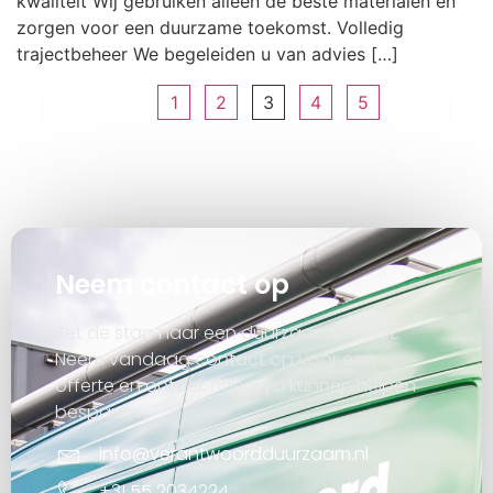
kwaliteit Wij gebruiken alleen de beste materialen en
zorgen voor een duurzame toekomst. Volledig
trajectbeheer We begeleiden u van advies […]
1
2
3
4
5
Neem contact op
Zet de stap naar een duurzaam project.
Neem vandaag contact op voor een
offerte en ontdek hoe wij u kunnen helpen
besparen.
info@verantwoordduurzaam.nl
+31 55 2034224