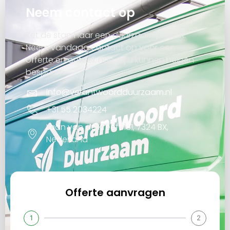
Neem contact op
Zet de stap naar een duurzaam project.
Neem vandaag contact op voor een
offerte en ontdek hoe wij u kunnen helpen
besparen.
info@verantwoordduurzaam.nl
+31 55 2034224
Laan van de Kreeft 181, 7324 BX,
Nederland
Offerte aanvragen
1
2