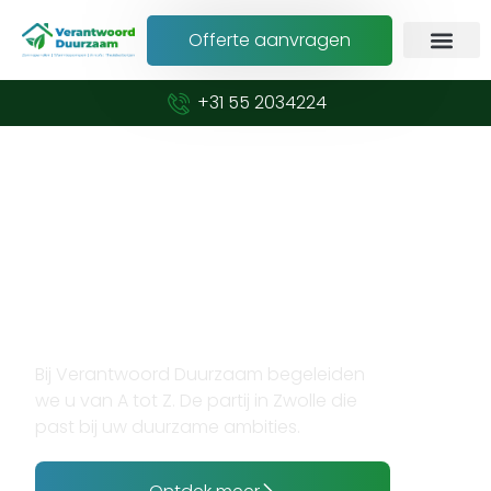
Offerte aanvragen
+31 55 2034224
Verduurzaam met vertrouwen en
expertise
Opzoek naar
zonnepanelen installateur
in Zwolle?
Bij Verantwoord Duurzaam begeleiden
we u van A tot Z. De partij in Zwolle die
past bij uw duurzame ambities.