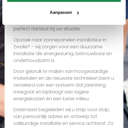
ons?
Aanpassen
Wij luisteren naar uw wensen en vertalen
deze naar een maatwerkoplossing die
perfect aansluit bij uw situatie.
Opzoek naar zonnepanelen installateur in
Zwolle? – wij zorgen voor een duurzame
installatie die energiezuinig, betrouwbaar en
onderhoudsarm is.
Door gebruik te maken van hoogwaardige
materialen en de nieuwste technieken bent u
verzekerd van een systeem dat jarenlang
meegaat en bijdraagt aan lagere
energiekosten én een beter milieu.
Daarnaast begeleiden wij u stap voor stap,
van persoonlijk advies en ontwerp tot
vakkundige installatie en service achteraf. Zo