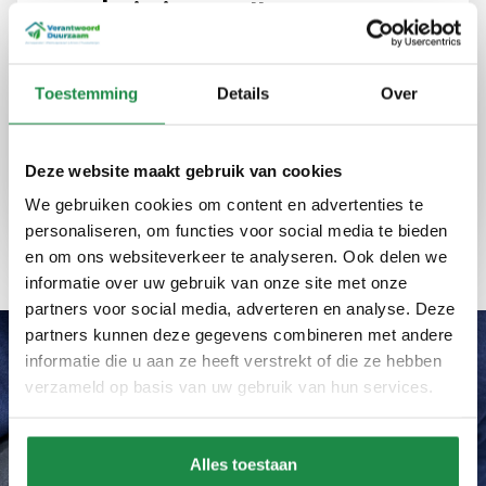
energie in Zwolle
Bij Verantwoord Duurzaam bieden we advies
en installaties die uw energieverbruik
Toestemming
Details
Over
optimaliseren en kosten verlagen. Onze
diensten zijn betrouwbaar en eerlijk, altijd met
een focus op kwaliteit en efficiëntie.
Deze website maakt gebruik van cookies
We gebruiken cookies om content en advertenties te
Expertise
Kwaliteit
Ervaring
personaliseren, om functies voor social media te bieden
en om ons websiteverkeer te analyseren. Ook delen we
informatie over uw gebruik van onze site met onze
partners voor social media, adverteren en analyse. Deze
partners kunnen deze gegevens combineren met andere
informatie die u aan ze heeft verstrekt of die ze hebben
verzameld op basis van uw gebruik van hun services.
Wat ons uniek maakt
Waarom zonnepanelen
installateur in Zwolle via
Alles toestaan