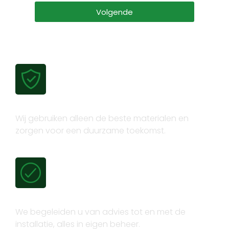
Volgende
Gecertificeerde kwaliteit
Wij gebruiken alleen de beste materialen en
zorgen voor een duurzame toekomst.
Volledig trajectbeheer
We begeleiden u van advies tot en met de
installatie, alles in eigen beheer.