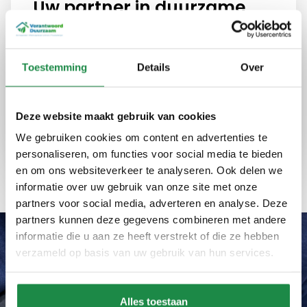
Uw partner in duurzame
energie in Apeldoorn
Bij Verantwoord Duurzaam bieden we advies
Toestemming
Details
Over
en installaties die uw energieverbruik
optimaliseren en kosten verlagen. Onze
diensten zijn betrouwbaar en eerlijk, altijd met
Deze website maakt gebruik van cookies
een focus op kwaliteit en efficiëntie.
We gebruiken cookies om content en advertenties te
personaliseren, om functies voor social media te bieden
Expertise
Kwaliteit
Ervaring
en om ons websiteverkeer te analyseren. Ook delen we
informatie over uw gebruik van onze site met onze
partners voor social media, adverteren en analyse. Deze
partners kunnen deze gegevens combineren met andere
informatie die u aan ze heeft verstrekt of die ze hebben
verzameld op basis van uw gebruik van hun services.
Wat ons uniek maakt
Waarom zonnepanelen
Alles toestaan