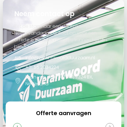
Neem contact op
Zet de stap naar een duurzaam project.
Neem vandaag contact op voor een
offerte en ontdek hoe wij u kunnen helpen
besparen.
info@verantwoordduurzaam.nl
+31 55 2034224
Laan van de Kreeft 181, 7324 BX,
Nederland
Offerte aanvragen