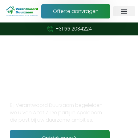
Offerte aanvragen
+31 55 2034224
Verduurzaam met vertrouwen en
expertise
Opzoek naar
zonnepanelen installateur
in Apeldoorn?
Bij Verantwoord Duurzaam begeleiden
we u van A tot Z. De partij in Apeldoorn
die past bij uw duurzame ambities.