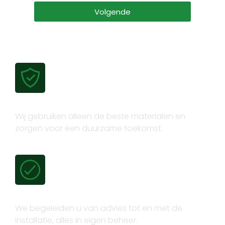
Volgende
Gecertificeerde kwaliteit
Wij gebruiken alleen de beste materialen en
zorgen voor een duurzame toekomst.
Volledig trajectbeheer
We begeleiden u van advies tot en met de
installatie, alles in eigen beheer.