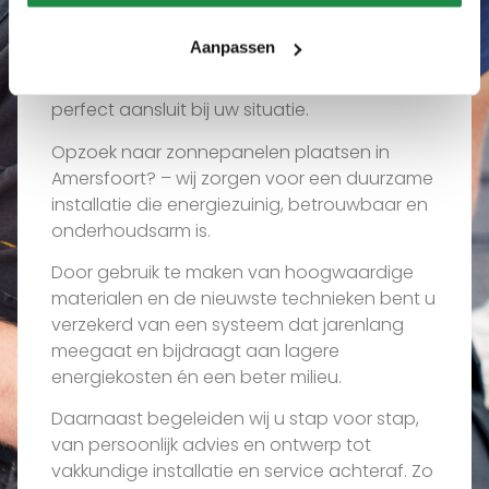
ons?
Aanpassen
Wij luisteren naar uw wensen en vertalen
deze naar een maatwerkoplossing die
perfect aansluit bij uw situatie.
Opzoek naar zonnepanelen plaatsen in
Amersfoort? – wij zorgen voor een duurzame
installatie die energiezuinig, betrouwbaar en
onderhoudsarm is.
Door gebruik te maken van hoogwaardige
materialen en de nieuwste technieken bent u
verzekerd van een systeem dat jarenlang
meegaat en bijdraagt aan lagere
energiekosten én een beter milieu.
Daarnaast begeleiden wij u stap voor stap,
van persoonlijk advies en ontwerp tot
vakkundige installatie en service achteraf. Zo