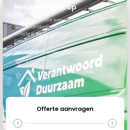
Neem contact op
Zet de stap naar een duurzaam project.
Neem vandaag contact op voor een
offerte en ontdek hoe wij u kunnen helpen
besparen.
info@verantwoordduurzaam.nl
+31 55 2034224
Laan van de Kreeft 181, 7324 BX,
Nederland
Offerte aanvragen
1
2