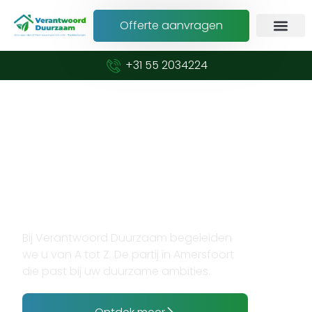
Offerte aanvragen
+31 55 2034224
Verduurzaam met vertrouwen en
expertise
Opzoek naar
zonnepanelen plaatsen in
Amersfoort?
Bij Verantwoord Duurzaam begeleiden
we u van A tot Z. De partij in Amersfoort
die past bij uw duurzame ambities.