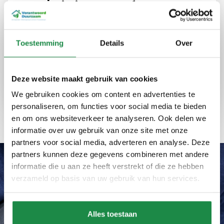
energie in Amersfoort
Bij Verantwoord Duurzaam bieden we advies
en installaties die uw energieverbruik
Toestemming
Details
Over
optimaliseren en kosten verlagen. Onze
diensten zijn betrouwbaar en eerlijk, altijd met
een focus op kwaliteit en efficiëntie.
Deze website maakt gebruik van cookies
We gebruiken cookies om content en advertenties te
Expertise
Kwaliteit
Ervaring
personaliseren, om functies voor social media te bieden
en om ons websiteverkeer te analyseren. Ook delen we
informatie over uw gebruik van onze site met onze
partners voor social media, adverteren en analyse. Deze
partners kunnen deze gegevens combineren met andere
informatie die u aan ze heeft verstrekt of die ze hebben
verzameld op basis van uw gebruik van hun services.
Wat ons uniek maakt
Waarom zonnepanelen
plaatsen in Amersfoort via
Alles toestaan