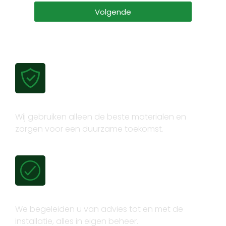
Volgende
Gecertificeerde kwaliteit
Wij gebruiken alleen de beste materialen en
zorgen voor een duurzame toekomst.
Volledig trajectbeheer
We begeleiden u van advies tot en met de
installatie, alles in eigen beheer.