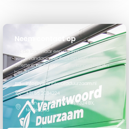
Neem contact op
Zet de stap naar een duurzaam project.
Neem vandaag contact op voor een
offerte en ontdek hoe wij u kunnen helpen
besparen.
info@verantwoordduurzaam.nl
+31 55 2034224
Laan van de Kreeft 181, 7324 BX,
Nederland