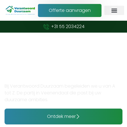
Offerte aanvragen
+31 55 2034224
Verduurzaam met vertrouwen en expertise
Opzoek naar thuisbatterij
plaatsen in Veenendaal?
Bij Verantwoord Duurzaam begeleiden we u van A
tot Z. De partij in Veenendaal die past bij uw
duurzame ambities.
Ontdek meer