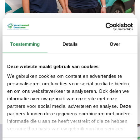
Uw partner in duurzame
energie in Veenendaal
Toestemming
Details
Over
Bij Verantwoord Duurzaam bieden we advies
en installaties die uw energieverbruik
optimaliseren en kosten verlagen. Onze
Deze website maakt gebruik van cookies
diensten zijn betrouwbaar en eerlijk, altijd met
We gebruiken cookies om content en advertenties te
een focus op kwaliteit en efficiëntie.
personaliseren, om functies voor social media te bieden
en om ons websiteverkeer te analyseren. Ook delen we
informatie over uw gebruik van onze site met onze
Expertise
Kwaliteit
Ervaring
partners voor social media, adverteren en analyse. Deze
partners kunnen deze gegevens combineren met andere
informatie die u aan ze heeft verstrekt of die ze hebben
verzameld op basis van uw gebruik van hun services.