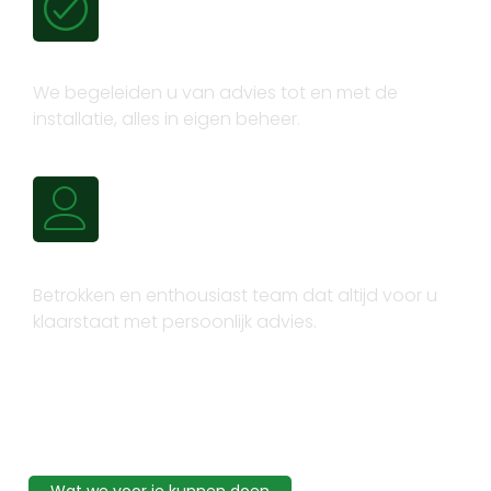
Volledig trajectbeheer
We begeleiden u van advies tot en met de
installatie, alles in eigen beheer.
Persoonlijk advies
Betrokken en enthousiast team dat altijd voor u
klaarstaat met persoonlijk advies.