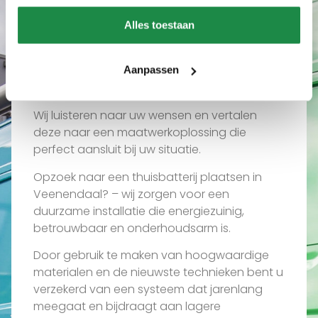
Wat ons uniek maakt
Alles toestaan
Waarom een thuisbatterij
plaatsen in Veenendaal via
Aanpassen
ons?
Wij luisteren naar uw wensen en vertalen
deze naar een maatwerkoplossing die
perfect aansluit bij uw situatie.
Opzoek naar een thuisbatterij plaatsen in
Veenendaal? – wij zorgen voor een
duurzame installatie die energiezuinig,
betrouwbaar en onderhoudsarm is.
Door gebruik te maken van hoogwaardige
materialen en de nieuwste technieken bent u
verzekerd van een systeem dat jarenlang
meegaat en bijdraagt aan lagere