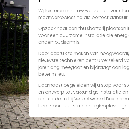
Wij luisteren naar uw wensen en vertale
maatwerkoplossing die perfect aansluit bi
Opzoek naar een thuisbatterij plaatsen i
voor een duurzame installatie die energ
onderhoudsarm is.
Door gebruik te maken van hoogwaardi
nieuwste technieken bent u verzekerd v
jarenlang meegaat en bijdraagt aan la
beter milieu.
Daarnaast begeleiden wij u stap voor st
en ontwerp tot vakkundige installatie en
u zeker dat u bij
Verantwoord Duurzaam
bent voor duurzame energieoplossingen