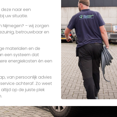
n deze naar een
j uw situatie.
n Nijmegen? – wij zorgen
iezuinig, betrouwbaar en
ge materialen en de
an een systeem dat
gere energiekosten én een
ap, van persoonlijk advies
 service achteraf. Zo weet
altijd op de juiste plek
.