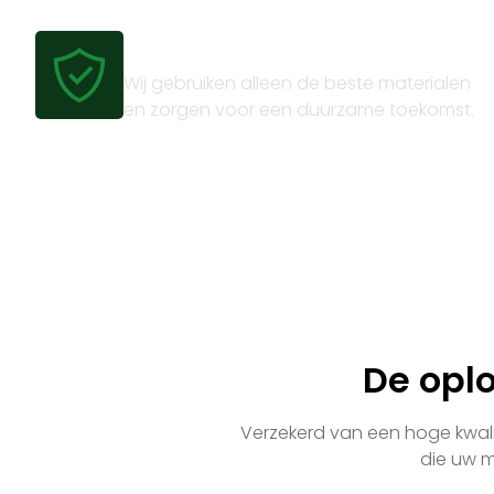
Gecertificeerde kwaliteit
Wij gebruiken alleen de beste materialen
en zorgen voor een duurzame toekomst.
De opl
Verzekerd van een hoge kwalit
die uw m