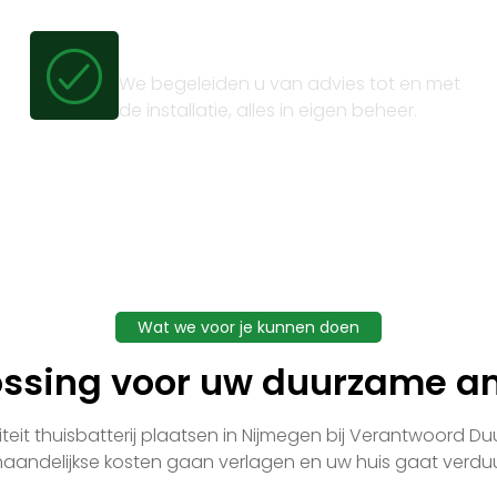
Volledig trajectbeheer
We begeleiden u van advies tot en met
de installatie, alles in eigen beheer.
Wat we voor je kunnen doen
ossing voor uw duurzame am
eit thuisbatterij plaatsen in Nijmegen bij Verantwoord Duur
aandelijkse kosten gaan verlagen en uw huis gaat verd