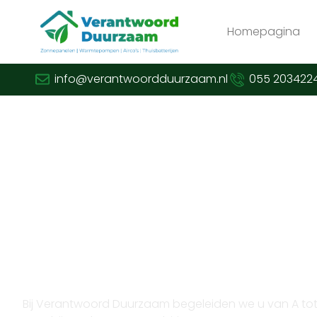
Homepagina
info@verantwoordduurzaam.nl
055 203422
Verduurzaam met vertrouwen en expertise
Opzoek naar thuisbatter
in Nijmegen?
Bij Verantwoord Duurzaam begeleiden we u van A tot Z