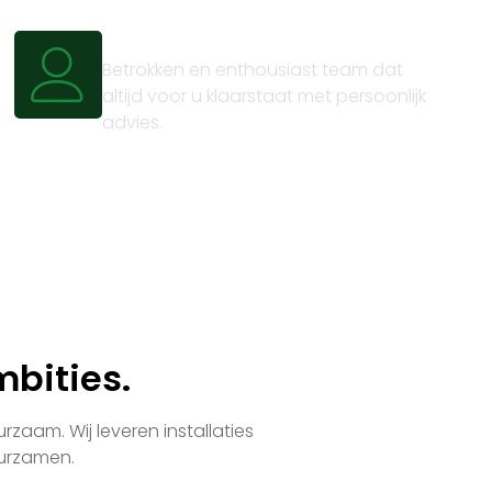
Persoonlijk advies
Betrokken en enthousiast team dat
altijd voor u klaarstaat met persoonlijk
advies.
bities.
zaam. Wij leveren installaties
uurzamen.