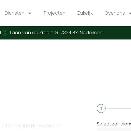
Diensten
Projecten
Zakelijk
Over ons
4
Laan van de Kreeft 181 7324 BX, Nederland
ij plaatsen
1
Selecteer die
. De partij in Nijmegen die