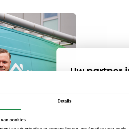
Uw partner 
energie in 
Bij Verantwoord Duurzaam
installaties die uw energie
Details
verlagen. Onze diensten zij
met een focus op kwaliteit 
 van cookies
ent en advertenties te personaliseren, om functies voor social