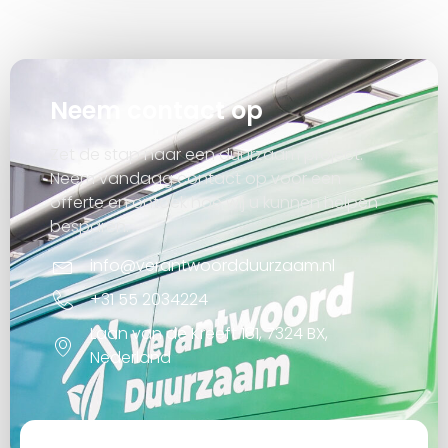
Neem contact op
Zet de stap naar een duurzaam project.
Neem vandaag contact op voor een
offerte en ontdek hoe wij u kunnen helpen
besparen.
info@verantwoordduurzaam.nl
+31 55 2034224
Laan van de Kreeft 181, 7324 BX,
Nederland