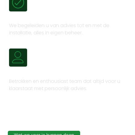
Volledig trajectbeheer
We begeleiden u van advies tot en met de
installatie, alles in eigen beheer.
Persoonlijk advies
Betrokken en enthousiast team dat altijd voor u
klaarstaat met persoonlijk advies.