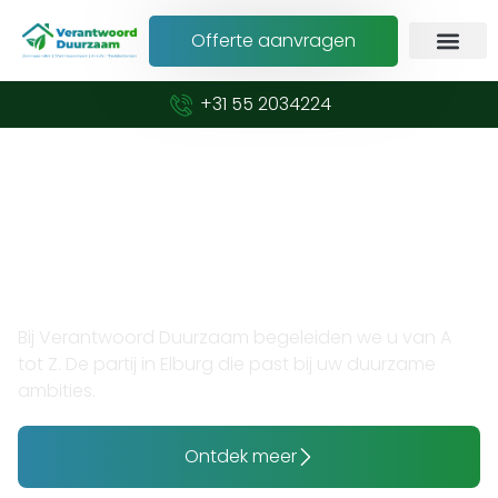
Offerte aanvragen
+31 55 2034224
Verduurzaam met vertrouwen en expertise
Opzoek naar thuisbatterij
installateur in Elburg?
Bij Verantwoord Duurzaam begeleiden we u van A
tot Z. De partij in Elburg die past bij uw duurzame
ambities.
Ontdek meer