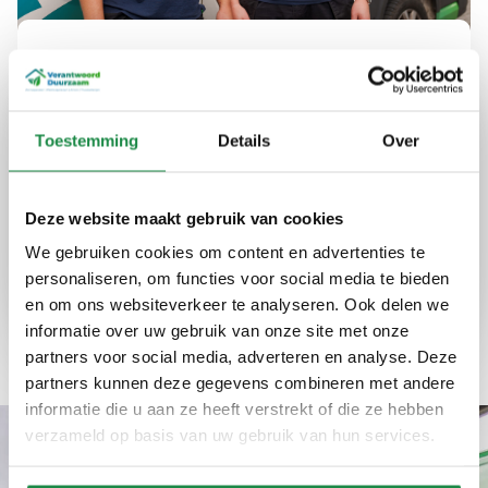
Uw partner in duurzame
energie in Elburg
Toestemming
Details
Over
Bij Verantwoord Duurzaam bieden we advies
en installaties die uw energieverbruik
optimaliseren en kosten verlagen. Onze
Deze website maakt gebruik van cookies
diensten zijn betrouwbaar en eerlijk, altijd met
We gebruiken cookies om content en advertenties te
een focus op kwaliteit en efficiëntie.
personaliseren, om functies voor social media te bieden
en om ons websiteverkeer te analyseren. Ook delen we
Expertise
Kwaliteit
Ervaring
informatie over uw gebruik van onze site met onze
partners voor social media, adverteren en analyse. Deze
partners kunnen deze gegevens combineren met andere
informatie die u aan ze heeft verstrekt of die ze hebben
verzameld op basis van uw gebruik van hun services.