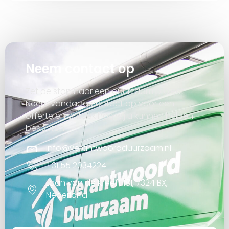
Neem contact op
Zet de stap naar een duurzaam project.
Neem vandaag contact op voor een
offerte en ontdek hoe wij u kunnen helpen
besparen.
info@verantwoordduurzaam.nl
+31 55 2034224
Laan van de Kreeft 181, 7324 BX,
Nederland