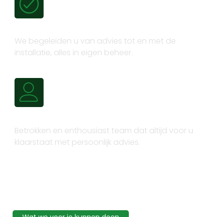
Volledig trajectbeheer
We begeleiden u van advies tot en met de
installatie, alles in eigen beheer.
Persoonlijk advies
Betrokken en enthousiast team dat altijd voor u
klaarstaat met persoonlijk advies.