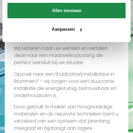
Wat ons uniek maakt
Alles toestaan
Waarom een thuisbatterij
installateur in Brummen via
Aanpassen
ons?
Wij luisteren naar uw wensen en vertalen
deze naar een maatwerkoplossing die
perfect aansluit bij uw situatie.
Opzoek naar een thuisbatterij installateur in
Brummen? – wij zorgen voor een duurzame
installatie die energiezuinig, betrouwbaar en
onderhoudsarm is.
Door gebruik te maken van hoogwaardige
materialen en de nieuwste technieken bent u
verzekerd van een systeem dat jarenlang
meegaat en bijdraagt aan lagere