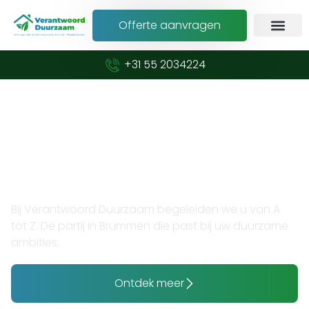
Offerte aanvragen
+31 55 2034224
Verduurzaam met vertrouwen en expertise
Opzoek naar thuisbatterij
installateur in Brummen?
Bij Verantwoord Duurzaam begeleiden we u van A
tot Z. De partij in Brummen die past bij uw duurzame
ambities.
Ontdek meer