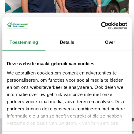
Uw partner in duurzame
energie in Brummen
Toestemming
Details
Over
Bij Verantwoord Duurzaam bieden we advies
en installaties die uw energieverbruik
optimaliseren en kosten verlagen. Onze
Deze website maakt gebruik van cookies
diensten zijn betrouwbaar en eerlijk, altijd met
We gebruiken cookies om content en advertenties te
een focus op kwaliteit en efficiëntie.
personaliseren, om functies voor social media te bieden
en om ons websiteverkeer te analyseren. Ook delen we
informatie over uw gebruik van onze site met onze
Expertise
Kwaliteit
Ervaring
partners voor social media, adverteren en analyse. Deze
partners kunnen deze gegevens combineren met andere
informatie die u aan ze heeft verstrekt of die ze hebben
verzameld op basis van uw gebruik van hun services.