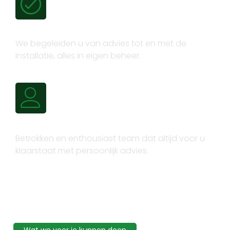
Volledig trajectbeheer
We begeleiden u van advies tot en met de
installatie, alles in eigen beheer.
Persoonlijk advies
Betrokken en enthousiast team dat altijd voor u
klaarstaat met persoonlijk advies.