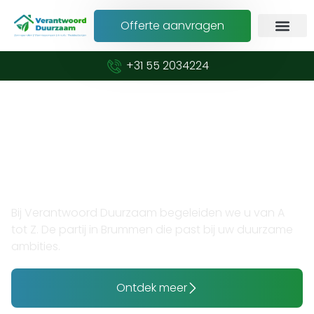
Offerte aanvragen
+31 55 2034224
Verduurzaam met vertrouwen en expertise
Opzoek naar thuisaccu
installateur in Brummen?
Bij Verantwoord Duurzaam begeleiden we u van A
tot Z. De partij in Brummen die past bij uw duurzame
ambities.
Ontdek meer