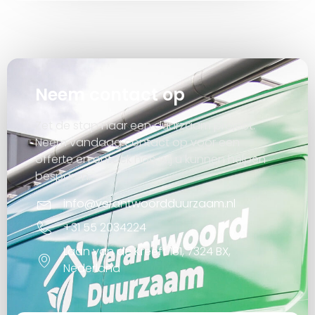
Neem contact op
Zet de stap naar een duurzaam project.
Neem vandaag contact op voor een
offerte en ontdek hoe wij u kunnen helpen
besparen.
info@verantwoordduurzaam.nl
+31 55 2034224
Laan van de Kreeft 181, 7324 BX,
Nederland