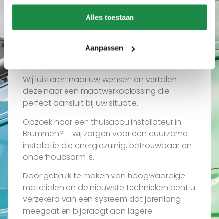
Wat ons uniek maakt
Alles toestaan
Waarom een thuisaccu
installateur in Brummen via
Aanpassen
ons?
Wij luisteren naar uw wensen en vertalen
deze naar een maatwerkoplossing die
perfect aansluit bij uw situatie.
Opzoek naar een thuisaccu installateur in
Brummen? – wij zorgen voor een duurzame
installatie die energiezuinig, betrouwbaar en
onderhoudsarm is.
Door gebruik te maken van hoogwaardige
materialen en de nieuwste technieken bent u
verzekerd van een systeem dat jarenlang
meegaat en bijdraagt aan lagere