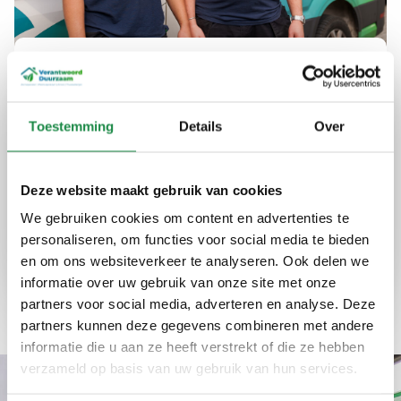
Uw partner in duurzame
energie in Brummen
Toestemming
Details
Over
Bij Verantwoord Duurzaam bieden we advies
en installaties die uw energieverbruik
optimaliseren en kosten verlagen. Onze
Deze website maakt gebruik van cookies
diensten zijn betrouwbaar en eerlijk, altijd met
We gebruiken cookies om content en advertenties te
een focus op kwaliteit en efficiëntie.
personaliseren, om functies voor social media te bieden
en om ons websiteverkeer te analyseren. Ook delen we
informatie over uw gebruik van onze site met onze
Expertise
Kwaliteit
Ervaring
partners voor social media, adverteren en analyse. Deze
partners kunnen deze gegevens combineren met andere
informatie die u aan ze heeft verstrekt of die ze hebben
verzameld op basis van uw gebruik van hun services.