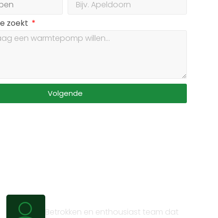
je zoekt
Volgende
Persoonlijk advies
Betrokken en enthousiast team dat