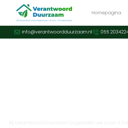
Homepagina
info@verantwoordduurzaam.nl
055 203422
Verduurzaam met vertrouwen en expertise
Op zoek naar warmtep
leggen?
Bij Verantwoord Duurzaam begeleiden we u van A tot Z