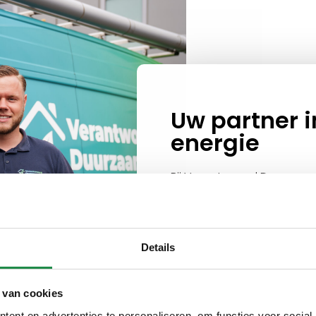
Uw partner 
energie
Bij Verantwoord Duurzaam
installaties die uw energie
verlagen. Onze diensten zij
met een focus op kwaliteit 
Details
Expertise
Kwaliteit
 van cookies
ent en advertenties te personaliseren, om functies voor social