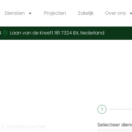
Diensten
Projecten
Zakelijk
Over ons
4
Laan van de Kreeft 181 7324 BX, Nederland
ompen laten
1
Selecteer dien
. De partij voor het