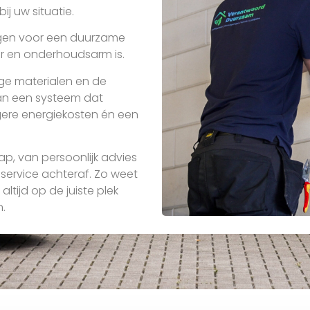
j uw situatie.
gen voor een duurzame
ar en onderhoudsarm is.
ge materialen en de
an een systeem dat
gere energiekosten én een
ap, van persoonlijk advies
 service achteraf. Zo weet
altijd op de juiste plek
.