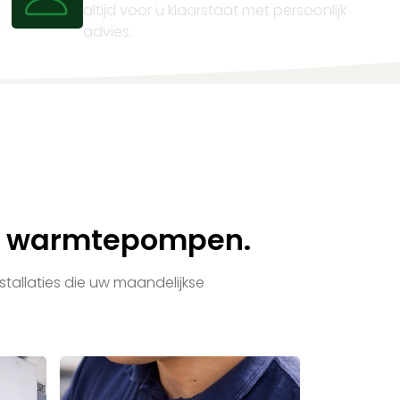
altijd voor u klaarstaat met persoonlijk
advies.
uw warmtepompen.
tallaties die uw maandelijkse