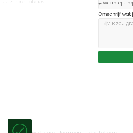
 duurzame ambities.
Omschrijf wat 
Volledig trajectbeheer
We begeleiden u van advies tot en met