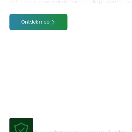
installeren van uw warmtepompen die passen bij uw
Ontdek meer
Gecertificeerde kwaliteit
Wij gebruiken alleen de beste materialen