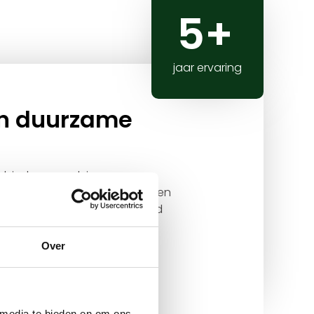
5+
jaar ervaring
in duurzame
 bieden we advies en
verbruik optimaliseren en kosten
n betrouwbaar en eerlijk, altijd
en efficiëntie.
Over
Ervaring
 media te bieden en om ons