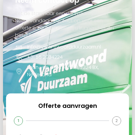
Neem contact op
Zet de stap naar een duurzaam project.
Neem vandaag contact op voor een
offerte en ontdek hoe wij u kunnen helpen
besparen.
info@verantwoordduurzaam.nl
+31 55 2034224
Laan van de Kreeft 181, 7324 BX,
Nederland
Offerte aanvragen
1
2