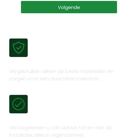
Volgende
Gecertificeerde kwaliteit
Wij gebruiken alleen de beste materialen en
zorgen voor een duurzame toekomst.
Volledig trajectbeheer
We begeleiden u van advies tot en met de
installatie, alles in eigen beheer.