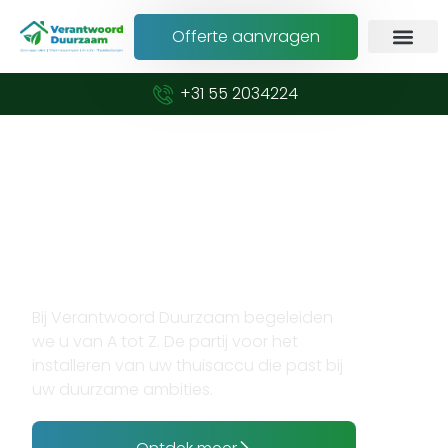
Offerte aanvragen
+31 55 2034224
Verduurzaam met vertrouwen en
expertise
Opzoek naar thuisaccu
laten installeren?
Bij Verantwoord Duurzaam begeleiden
we u van A tot Z. De partij voor het
installeren van uw thuisaccu die past bij
uw duurzame ambities.