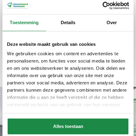
energie
Bij Verantwoord Duurzaam bieden we advies
Toestemming
Details
Over
en installaties die uw energieverbruik
optimaliseren en kosten verlagen. Onze
diensten zijn betrouwbaar en eerlijk, altijd met
Deze website maakt gebruik van cookies
een focus op kwaliteit en efficiëntie.
We gebruiken cookies om content en advertenties te
personaliseren, om functies voor social media te bieden
Expertise
Kwaliteit
Ervaring
en om ons websiteverkeer te analyseren. Ook delen we
informatie over uw gebruik van onze site met onze
partners voor social media, adverteren en analyse. Deze
partners kunnen deze gegevens combineren met andere
informatie die u aan ze heeft verstrekt of die ze hebben
verzameld op basis van uw gebruik van hun services.
Wat ons uniek maakt
Waarom een thuisaccu
Alles toestaan
laten plaatsen via ons?