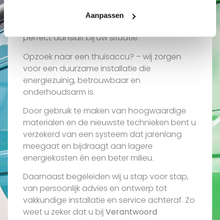
Wij luisteren naar uw wensen en vertalen
Aanpassen
deze naar een maatwerkoplossing die
perfect aansluit bij uw situatie.
Opzoek naar een thuisaccu? – wij zorgen
voor een duurzame installatie die
energiezuinig, betrouwbaar en
onderhoudsarm is.
Door gebruik te maken van hoogwaardige
materialen en de nieuwste technieken bent u
verzekerd van een systeem dat jarenlang
meegaat en bijdraagt aan lagere
energiekosten én een beter milieu.
Daarnaast begeleiden wij u stap voor stap,
van persoonlijk advies en ontwerp tot
vakkundige installatie en service achteraf. Zo
weet u zeker dat u bij
Verantwoord