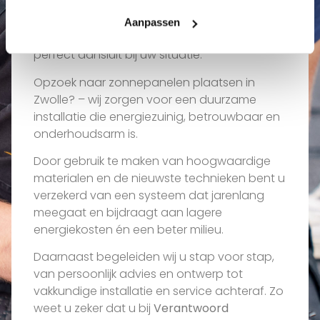
Wij luisteren naar uw wensen en vertalen
Aanpassen
deze naar een maatwerkoplossing die
perfect aansluit bij uw situatie.
Opzoek naar zonnepanelen plaatsen in
Zwolle? – wij zorgen voor een duurzame
installatie die energiezuinig, betrouwbaar en
onderhoudsarm is.
Door gebruik te maken van hoogwaardige
materialen en de nieuwste technieken bent u
verzekerd van een systeem dat jarenlang
meegaat en bijdraagt aan lagere
energiekosten én een beter milieu.
Daarnaast begeleiden wij u stap voor stap,
van persoonlijk advies en ontwerp tot
vakkundige installatie en service achteraf. Zo
weet u zeker dat u bij
Verantwoord