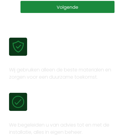
Volgende
Gecertificeerde kwaliteit
Wij gebruiken alleen de beste materialen en
zorgen voor een duurzame toekomst.
Volledig trajectbeheer
We begeleiden u van advies tot en met de
installatie, alles in eigen beheer.