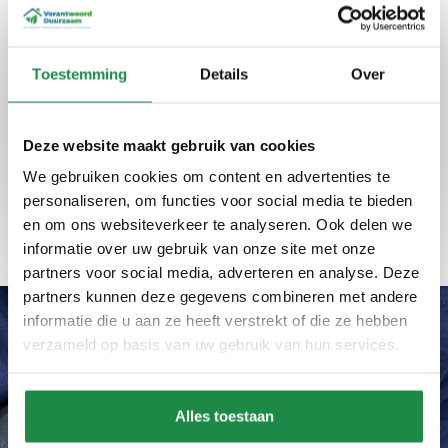
energie in Zwolle
Bij Verantwoord Duurzaam bieden we advies
Toestemming
Details
Over
en installaties die uw energieverbruik
optimaliseren en kosten verlagen. Onze
diensten zijn betrouwbaar en eerlijk, altijd met
Deze website maakt gebruik van cookies
een focus op kwaliteit en efficiëntie.
We gebruiken cookies om content en advertenties te
personaliseren, om functies voor social media te bieden
Expertise
Kwaliteit
Ervaring
en om ons websiteverkeer te analyseren. Ook delen we
informatie over uw gebruik van onze site met onze
partners voor social media, adverteren en analyse. Deze
partners kunnen deze gegevens combineren met andere
informatie die u aan ze heeft verstrekt of die ze hebben
verzameld op basis van uw gebruik van hun services.
Wat ons uniek maakt
Waarom zonnepanelen
Alles toestaan
plaatsen in Zwolle via ons?