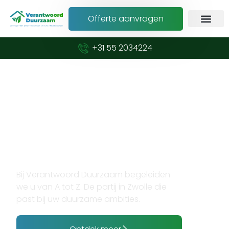
Offerte aanvragen
+31 55 2034224
Verduurzaam met vertrouwen en
expertise
Opzoek naar
zonnepanelen plaatsen in
Zwolle?
Bij Verantwoord Duurzaam begeleiden
we u van A tot Z. De partij in Zwolle die
past bij uw duurzame ambities.