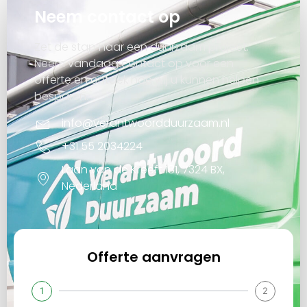
Neem contact op
Zet de stap naar een duurzaam project.
Neem vandaag contact op voor een
offerte en ontdek hoe wij u kunnen helpen
besparen.
info@verantwoordduurzaam.nl
+31 55 2034224
Laan van de Kreeft 181, 7324 BX,
Nederland
Offerte aanvragen
1
2