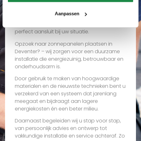
ons?
Aanpassen
Wij luisteren naar uw wensen en vertalen
deze naar een maatwerkoplossing die
perfect aansluit bij uw situatie.
Opzoek naar zonnepanelen plaatsen in
Deventer? – wij zorgen voor een duurzame
installatie die energiezuinig, betrouwbaar en
onderhoudsarm is.
Door gebruik te maken van hoogwaardige
materialen en de nieuwste technieken bent u
verzekerd van een systeem dat jarenlang
meegaat en bijdraagt aan lagere
energiekosten én een beter milieu.
Daarnaast begeleiden wij u stap voor stap,
van persoonlijk advies en ontwerp tot
vakkundige installatie en service achteraf. Zo