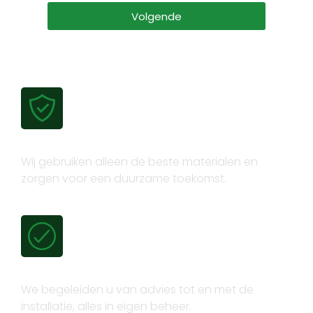
Volgende
Gecertificeerde kwaliteit
Wij gebruiken alleen de beste materialen en
zorgen voor een duurzame toekomst.
Volledig trajectbeheer
We begeleiden u van advies tot en met de
installatie, alles in eigen beheer.