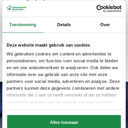
energie in Deventer
Bij Verantwoord Duurzaam bieden we advies
en installaties die uw energieverbruik
Toestemming
Details
Over
optimaliseren en kosten verlagen. Onze
diensten zijn betrouwbaar en eerlijk, altijd met
een focus op kwaliteit en efficiëntie.
Deze website maakt gebruik van cookies
We gebruiken cookies om content en advertenties te
Expertise
Kwaliteit
Ervaring
personaliseren, om functies voor social media te bieden
en om ons websiteverkeer te analyseren. Ook delen we
informatie over uw gebruik van onze site met onze
partners voor social media, adverteren en analyse. Deze
partners kunnen deze gegevens combineren met andere
informatie die u aan ze heeft verstrekt of die ze hebben
verzameld op basis van uw gebruik van hun services.
Wat ons uniek maakt
Waarom zonnepanelen
plaatsen in Deventer via
Alles toestaan