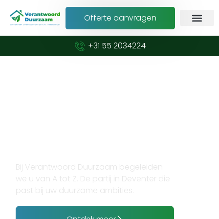
Offerte aanvragen
+31 55 2034224
Verduurzaam met vertrouwen en
expertise
Opzoek naar
zonnepanelen plaatsen in
Deventer?
Bij Verantwoord Duurzaam begeleiden
we u van A tot Z. De partij in Deventer die
past bij uw duurzame ambities.