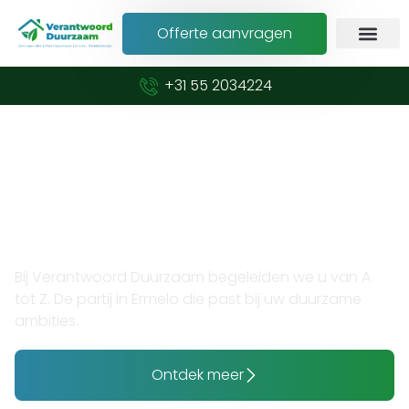
Offerte aanvragen
+31 55 2034224
Verduurzaam met vertrouwen en expertise
Opzoek naar thuisbatterij
installateur in Ermelo?
Bij Verantwoord Duurzaam begeleiden we u van A
tot Z. De partij in Ermelo die past bij uw duurzame
ambities.
Ontdek meer