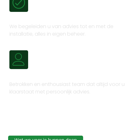
Volledig trajectbeheer
We begeleiden u van advies tot en met de
installatie, alles in eigen beheer.
Persoonlijk advies
Betrokken en enthousiast team dat altijd voor u
klaarstaat met persoonlijk advies.