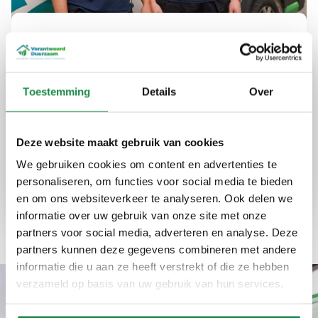
Uw partner in duurzame
energie in Ermelo
Toestemming
Details
Over
Bij Verantwoord Duurzaam bieden we advies
en installaties die uw energieverbruik
optimaliseren en kosten verlagen. Onze
Deze website maakt gebruik van cookies
diensten zijn betrouwbaar en eerlijk, altijd met
We gebruiken cookies om content en advertenties te
een focus op kwaliteit en efficiëntie.
personaliseren, om functies voor social media te bieden
en om ons websiteverkeer te analyseren. Ook delen we
Expertise
Kwaliteit
Ervaring
informatie over uw gebruik van onze site met onze
partners voor social media, adverteren en analyse. Deze
partners kunnen deze gegevens combineren met andere
informatie die u aan ze heeft verstrekt of die ze hebben
verzameld op basis van uw gebruik van hun services.