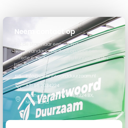
Neem contact op
Zet de stap naar een duurzaam project.
Neem vandaag contact op voor een
offerte en ontdek hoe wij u kunnen helpen
besparen.
info@verantwoordduurzaam.nl
+31 55 2034224
Laan van de Kreeft 181, 7324 BX,
Nederland