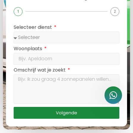
1
2
Selecteer dienst
Woonplaats
Omschrijf wat je zoekt
Volgende