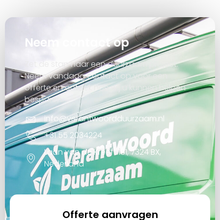
Neem contact op
Zet de stap naar een duurzaam project.
Neem vandaag contact op voor een
offerte en ontdek hoe wij u kunnen helpen
besparen.
info@verantwoordduurzaam.nl
+31 55 2034224
Laan van de Kreeft 181, 7324 BX,
Nederland
Offerte aanvragen