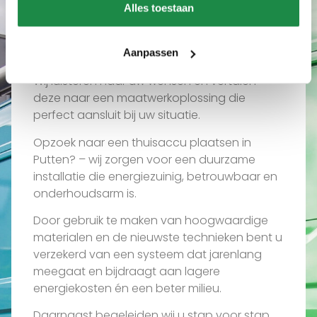
Wat ons uniek maakt
Alles toestaan
Waarom een thuisaccu
plaatsen in Putten via ons?
Aanpassen
Wij luisteren naar uw wensen en vertalen
deze naar een maatwerkoplossing die
perfect aansluit bij uw situatie.
Opzoek naar een thuisaccu plaatsen in
Putten? – wij zorgen voor een duurzame
installatie die energiezuinig, betrouwbaar en
onderhoudsarm is.
Door gebruik te maken van hoogwaardige
materialen en de nieuwste technieken bent u
verzekerd van een systeem dat jarenlang
meegaat en bijdraagt aan lagere
energiekosten én een beter milieu.
Daarnaast begeleiden wij u stap voor stap,