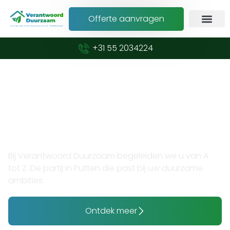
Offerte aanvragen
+31 55 2034224
Verduurzaam met vertrouwen en expertise
Opzoek naar thuisaccu plaatsen
in Putten?
Bij Verantwoord Duurzaam begeleiden we u van A
tot Z. De partij in Putten die past bij uw duurzame
ambities.
Ontdek meer