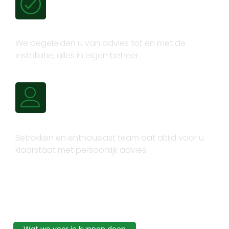
Volledig trajectbeheer
We begeleiden u van advies tot en met de
installatie, alles in eigen beheer.
Persoonlijk advies
Betrokken en enthousiast team dat altijd voor u
klaarstaat met persoonlijk advies.