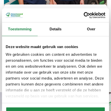
Uw partner in duurzame
energie in Putten
Toestemming
Details
Over
Bij Verantwoord Duurzaam bieden we advies
en installaties die uw energieverbruik
optimaliseren en kosten verlagen. Onze
Deze website maakt gebruik van cookies
diensten zijn betrouwbaar en eerlijk, altijd met
We gebruiken cookies om content en advertenties te
een focus op kwaliteit en efficiëntie.
personaliseren, om functies voor social media te bieden
en om ons websiteverkeer te analyseren. Ook delen we
informatie over uw gebruik van onze site met onze
Expertise
Kwaliteit
Ervaring
partners voor social media, adverteren en analyse. Deze
partners kunnen deze gegevens combineren met andere
informatie die u aan ze heeft verstrekt of die ze hebben
verzameld op basis van uw gebruik van hun services.