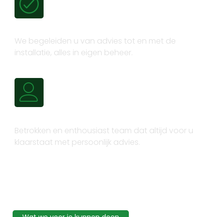
Volledig trajectbeheer
We begeleiden u van advies tot en met de
installatie, alles in eigen beheer.
Persoonlijk advies
Betrokken en enthousiast team dat altijd voor u
klaarstaat met persoonlijk advies.