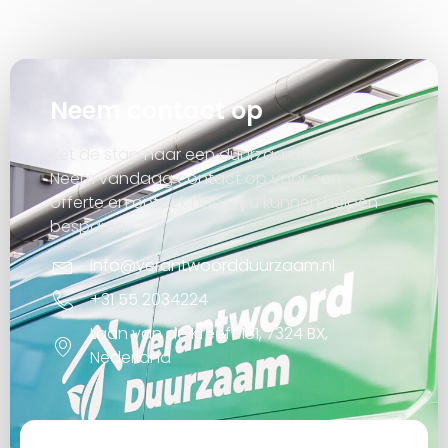
Neem contact op
Zet de stap naar een duurzaam project.
Neem vandaag contact op voor een
offerte en ontdek hoe wij u kunnen helpen
besparen.
info@verantwoordduurzaam.nl
+31 55 2034224
Laan van de Kreeft 181, 7324 BX,
Nederland