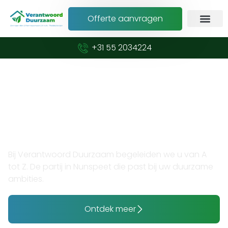
Offerte aanvragen
+31 55 2034224
Verduurzaam met vertrouwen en expertise
Opzoek naar thuisaccu plaatsen
in Nunspeet?
Bij Verantwoord Duurzaam begeleiden we u van A
tot Z. De partij in Nunspeet die past bij uw duurzame
ambities.
Ontdek meer