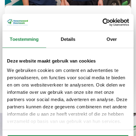
Uw partner in duurzame
energie in Nunspeet
Toestemming
Details
Over
Bij Verantwoord Duurzaam bieden we advies
en installaties die uw energieverbruik
optimaliseren en kosten verlagen. Onze
Deze website maakt gebruik van cookies
diensten zijn betrouwbaar en eerlijk, altijd met
We gebruiken cookies om content en advertenties te
een focus op kwaliteit en efficiëntie.
personaliseren, om functies voor social media te bieden
en om ons websiteverkeer te analyseren. Ook delen we
Expertise
Kwaliteit
Ervaring
informatie over uw gebruik van onze site met onze
partners voor social media, adverteren en analyse. Deze
partners kunnen deze gegevens combineren met andere
informatie die u aan ze heeft verstrekt of die ze hebben
verzameld op basis van uw gebruik van hun services.