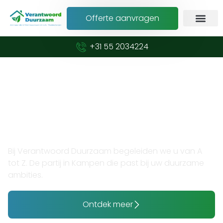
Offerte aanvragen
+31 55 2034224
Verduurzaam met vertrouwen en expertise
Opzoek naar thuisaccu plaatsen
in Kampen?
Bij Verantwoord Duurzaam begeleiden we u van A
tot Z. De partij in Kampen die past bij uw duurzame
ambities.
Ontdek meer