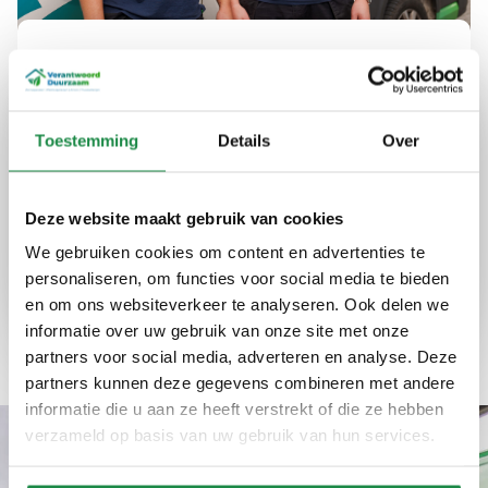
Uw partner in duurzame
energie in Kampen
Toestemming
Details
Over
Bij Verantwoord Duurzaam bieden we advies
en installaties die uw energieverbruik
optimaliseren en kosten verlagen. Onze
Deze website maakt gebruik van cookies
diensten zijn betrouwbaar en eerlijk, altijd met
We gebruiken cookies om content en advertenties te
een focus op kwaliteit en efficiëntie.
personaliseren, om functies voor social media te bieden
en om ons websiteverkeer te analyseren. Ook delen we
Expertise
Kwaliteit
Ervaring
informatie over uw gebruik van onze site met onze
partners voor social media, adverteren en analyse. Deze
partners kunnen deze gegevens combineren met andere
informatie die u aan ze heeft verstrekt of die ze hebben
verzameld op basis van uw gebruik van hun services.