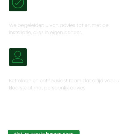
Volledig trajectbeheer
We begeleiden u van advies tot en met de
installatie, alles in eigen beheer.
Persoonlijk advies
Betrokken en enthousiast team dat altijd voor u
klaarstaat met persoonlijk advies.