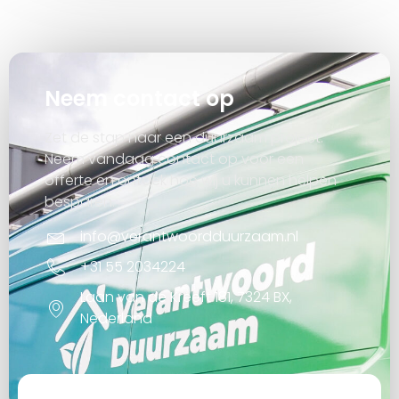
Neem contact op
Zet de stap naar een duurzaam project.
Neem vandaag contact op voor een
offerte en ontdek hoe wij u kunnen helpen
besparen.
info@verantwoordduurzaam.nl
+31 55 2034224
Laan van de Kreeft 181, 7324 BX,
Nederland