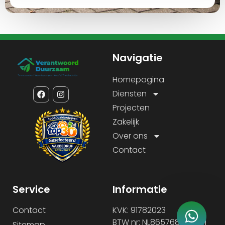
Navigatie
Homepagina
Diensten
Projecten
Zakelijk
Over ons
Contact
Service
Informatie
Contact
KVK: 91782023
BTW nr: NL865768584B01
Sitemap