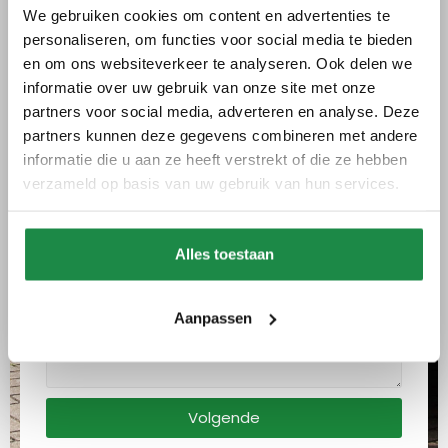
We gebruiken cookies om content en advertenties te
Offerte aanvragen
personaliseren, om functies voor social media te bieden
en om ons websiteverkeer te analyseren. Ook delen we
1
2
informatie over uw gebruik van onze site met onze
partners voor social media, adverteren en analyse. Deze
Selecteer dienst
partners kunnen deze gegevens combineren met andere
informatie die u aan ze heeft verstrekt of die ze hebben
verzameld op basis van uw gebruik van hun services.
Woonplaats
Alles toestaan
Omschrijf wat je zoekt
Aanpassen
Volgende