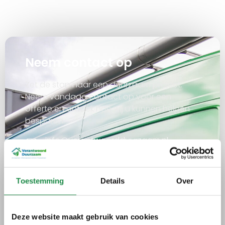
Neem contact op
Zet de stap naar een duurzaam project.
Neem vandaag contact op voor een
offerte en ontdek hoe wij u kunnen helpen
besparen.
info@verantwoordduurzaam.nl
+31 55 2034224
Laan van de Kreeft 181, 7324 BX,
Toestemming
Details
Over
Nederland
Deze website maakt gebruik van cookies